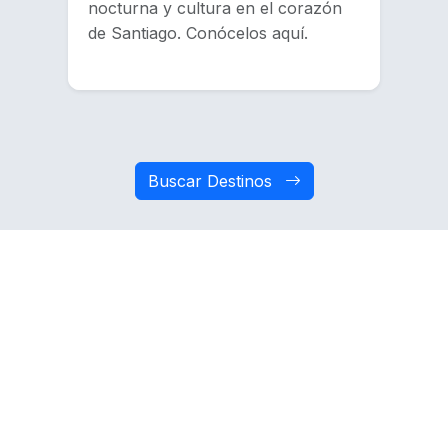
nocturna y cultura en el corazón
de Santiago. Conócelos aquí.
Buscar Destinos
Atrévete a probar otras
actividades
Descubre nuevas experiencias que Chile