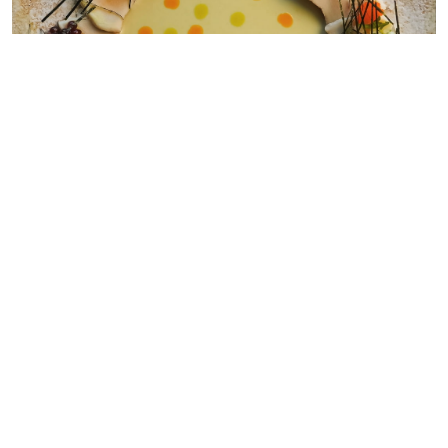
Fotografía:
@karaiwsantiago
Dentro del
, K
combina
Hotel W
arai by Mitsuharu