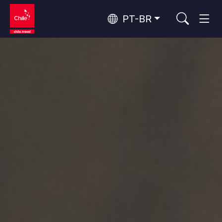
PT-BR
Top 10 atividades populares
Turismo urbano
Top 10 destinos populares
Aventura e esporte
Por área
Florestas, Lagos e Vulcões
Florestas, Patagônia, Montanha e Neve
Deserto do Atacama e Altiplano
Os 10 principais atrativos
Deserto e Altiplano, Vales e Povos, Montanha e Neve
Natureza e parques nacionais
populares
Patagônia e Antártida
Patagônia, Vales e Povos, Antártida
Santiago, Valparaíso e Vales do Vinho