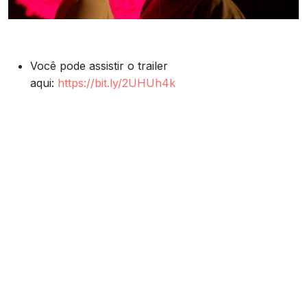
Você pode assistir o trailer
aqui:
https://bit.ly/2UHUh4k
Cielo (2017)
Obra da diretora
este
Alison McAlpine,
documentário expõe os pontos de vista dos
caçadores de planetas que visitam os
observatórios astronômicos instalados em pleno
Deserto de Atacama. Também narra parte da vida
dos habitantes e trabalhadores da zona e como
esta acontece entre a observação de estrelas e
planetas, convidando a refletir sobre o infinito e