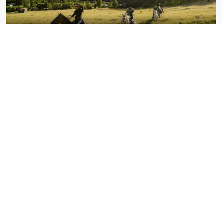
Villarrica e Pucón
Itinerários que
puerto varas e
incluem
frutillar
Rotas recomendadas que passam por este destino.