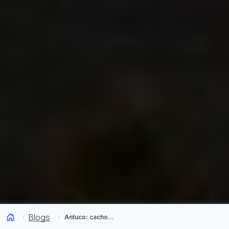
Blogs
Antuco: cachoeiras, bosques e vulcões em um só lugar