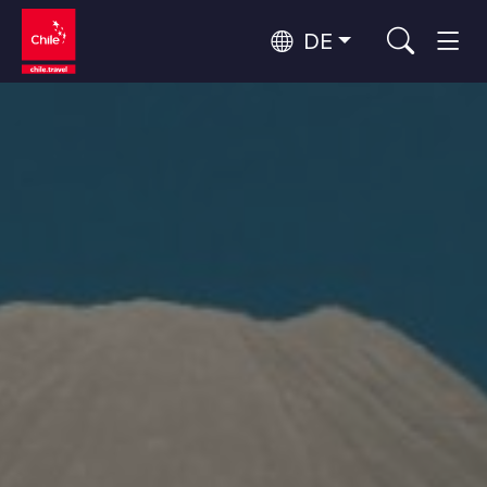
DE
Top 10 der beliebtesten
Himmelsbeobachtung
Aktivitäten
Top 10 der beliebtesten
Kultur und Kulturerbe
Reiseziele
Nach Regionen
Wälder, Seen und Vulkane
Wälder, Patagonien, Berg und Schnee
Atacama-Wüste und Altiplano
Top 10 der beliebtesten
Wüste und Altiplano, Täler und Dörfer, Berg und Schnee
Abenteuer und Sport
Attraktionen
Patagonien und Antarktis
Patagonien, Täler und Dörfer, Antarktis
Rapa Nui und Juan-Fernández-Archipel