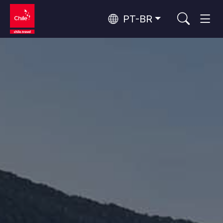
PT-BR
Top 10 atividades populares
Turismo urbano
Top 10 destinos populares
Aventura e esporte
Por área
Florestas, Lagos e Vulcões
Florestas, Patagônia, Montanha e Neve
Deserto do Atacama e Altiplano
Os 10 principais atrativos
Deserto e Altiplano, Vales e Povos, Montanha e Neve
Natureza e parques nacionais
populares
Patagônia e Antártida
Patagônia, Vales e Povos, Antártida
Santiago, Valparaíso e Vales do Vinho