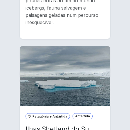
poucas horas ao fim do mundo:
icebergs, fauna selvagem e
paisagens geladas num percurso
inesquecível.
Patagônia e Antártida
Antártida
Ilhas Shetland do Sul