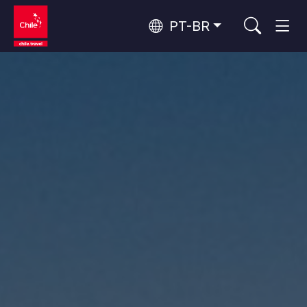
PT-BR
Top 10 atividades populares
Cultura e patrimônio
Top 10 destinos populares
Turismo urbano
Por área
Rapa Nui e Arquipélago Juan Fernández
Ilhas, Praia
Florestas, Lagos e Vulcões
Os 10 principais atrativos
Florestas, Patagônia, Montanha e Neve
Aventura e esporte
populares
Deserto do Atacama e Altiplano
Deserto e Altiplano, Vales e Povos, Montanha e Neve
Patagônia e Antártida