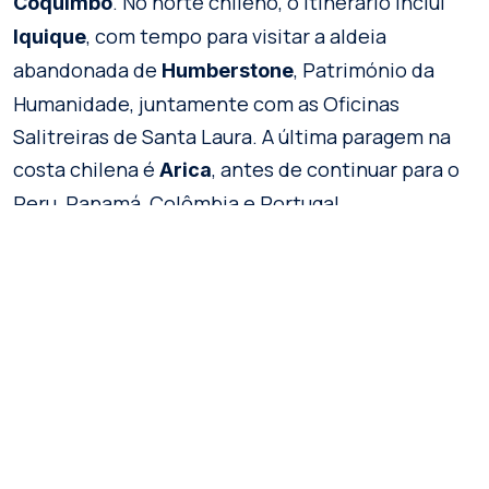
. No norte chileno, o itinerário inclui
Coquimbo
, com tempo para visitar a aldeia
Iquique
abandonada de
, Património da
Humberstone
Humanidade, juntamente com as Oficinas
Salitreiras de Santa Laura. A última paragem na
costa chilena é
, antes de continuar para o
Arica
Peru, Panamá, Colômbia e Portugal.
Preço:
desde US$16.200 por pessoa, só adultos
Duração:
75 dias
MAIS INFORMAÇÕES
Atractivo