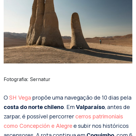
Fotografia: Sernatur
O
propõe uma navegação de 10 dias pela
SH Vega
. Em
, antes de
costa do norte chileno
Valparaíso
zarpar, é possível percorrer
cerros patrimoniais
e subir nos históricos
como Concepción e Alegre
ascensores. A rota continua em
, com 6
Coquimbo