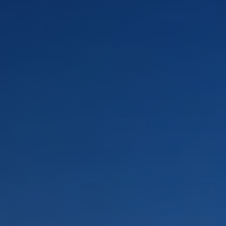
PAYSAGES
ZONES
ACTIVITÉS
Plage, Îles
INCONTOURNABLES
Forêts, Lacs et Volcans
Nature et parcs nationaux
Forêts, Patagonie, Montagne et Neige
Par paysage
Désert et Altiplano
Forêts
Culture et patrimoine
Îles
Lacs et Rivières
Patagonie
Antarctique
Plage
Observation du ciel
PAYSAGES
ZONES
ACTIVITÉS
INCONTOURNABLES
PAYSAGES
ZONES
ACTIVITÉS
INCONTOURNABLES