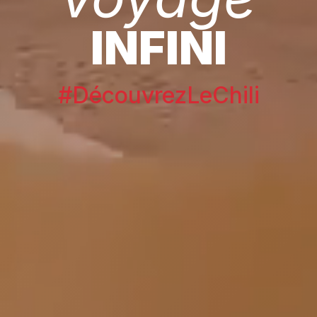
INFINI
#DécouvrezLeChili