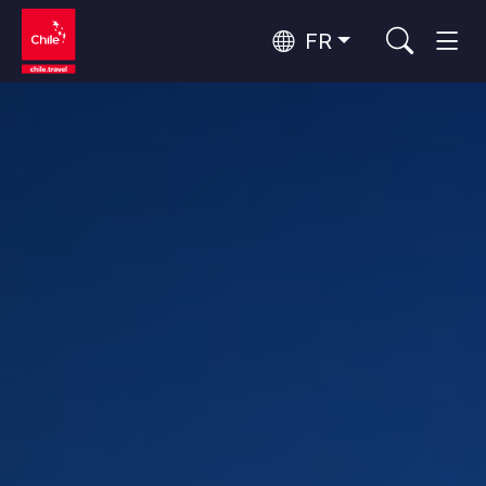
FR
Top 10 des activités populaires
Tourisme urbain
Top 10 des destinations
Routes du vin et gastronomie
populaires
Par zones
Patagonie et Antarctique
Patagonie, Vallées et Villages, Montagne et Neige
Désert d'Atacama et Altiplano
Top 10 des attractions
Désert et Altiplano, Vallées et Villages, Montagne et Neige
Aventure et sport
populaires
Santiago, Valparaíso et Vallées Viticoles
Villes, Montagne et Neige, Plage
Rapa Nui et Archipel Juan Fernández