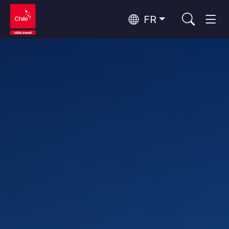
FR
Top 10 des activités populaires
Aventure et sport
Top 10 des destinations
Nature et parcs nationaux
populaires
Par zones
Désert d'Atacama et Altiplano
Désert et Altiplano, Vallées et Villages, Montagne et Neige
Santiago, Valparaíso et Vallées Viticoles
Top 10 des attractions
Villes, Montagne et Neige, Plage
Culture et patrimoine
populaires
Rapa Nui et Archipel Juan Fernández
Plage, Îles
Forêts, Lacs et Volcans