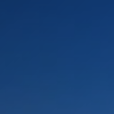
PAYSAGES
ZONES
ACTIVITÉS
Forêts, Patagonie, Montagne et Neige
INCONTOURNABLES
Patagonie et Antarctique
Observation du ciel
Patagonie, Vallées et Villages, Montagne et Neige
Par paysage
Plage
Montagne et Neige
Tourisme urbain
Vallées et Villages
Villes
Désert et Altiplano
Forêts
Îles
Routes du vin et gastronomie
PAYSAGES
ZONES
ACTIVITÉS
INCONTOURNABLES
PAYSAGES
ZONES
ACTIVITÉS
INCONTOURNABLES