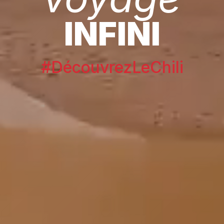
INFINI
#DécouvrezLeChili