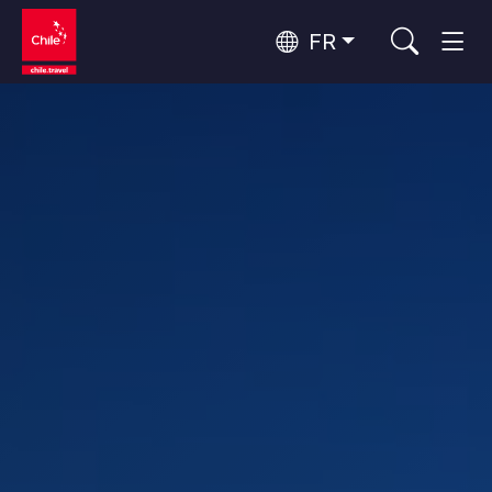
FR
Top 10 des activités populaires
Culture et patrimoine
Top 10 des destinations
Observation du ciel
populaires
Par zones
Désert d'Atacama et Altiplano
Désert et Altiplano, Vallées et Villages, Montagne et Neige
Santiago, Valparaíso et Vallées Viticoles
Top 10 des attractions
Villes, Montagne et Neige, Plage
Tourisme urbain
populaires
Rapa Nui et Archipel Juan Fernández
Plage, Îles
Forêts, Lacs et Volcans