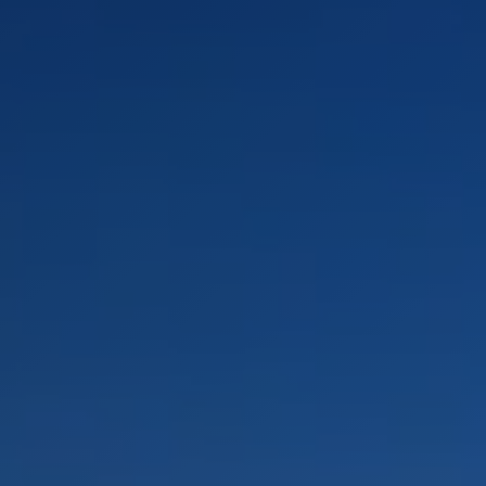
PAYSAGES
ZONES
ACTIVITÉS
Forêts, Patagonie, Montagne et Neige
INCONTOURNABLES
Patagonie et Antarctique
Routes du vin et gastronomie
Patagonie, Vallées et Villages, Montagne et Neige
Par paysage
Vallées et Villages
Villes
Aventure et sport
Désert et Altiplano
Forêts
Îles
Lacs et Rivières
Patagonie
Nature et parcs nationaux
PAYSAGES
ZONES
ACTIVITÉS
INCONTOURNABLES
PAYSAGES
ZONES
ACTIVITÉS
INCONTOURNABLES