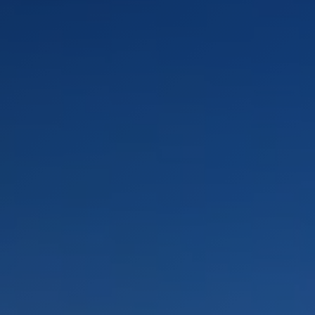
PAYSAGES
ZONES
ACTIVITÉS
Forêts, Patagonie, Montagne et Neige
INCONTOURNABLES
Patagonie et Antarctique
Observation du ciel
Patagonie, Vallées et Villages, Montagne et Neige
Par paysage
Antarctique
Plage
Tourisme urbain
Montagne et Neige
Vallées et Villages
Villes
Désert et Altiplano
Forêts
Routes du vin et gastronomie
PAYSAGES
ZONES
ACTIVITÉS
INCONTOURNABLES
PAYSAGES
ZONES
ACTIVITÉS
INCONTOURNABLES