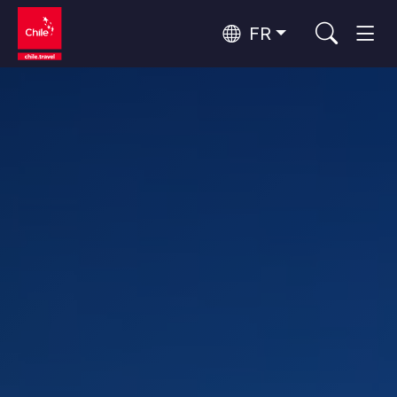
FR
Top 10 des activités populaires
Aventure et sport
Top 10 des destinations
Nature et parcs nationaux
populaires
Par zones
Désert d'Atacama et Altiplano
Désert et Altiplano, Vallées et Villages, Montagne et Neige
Santiago, Valparaíso et Vallées Viticoles
Top 10 des attractions
Villes, Montagne et Neige, Plage
Culture et patrimoine
populaires
Rapa Nui et Archipel Juan Fernández
Plage, Îles
Forêts, Lacs et Volcans