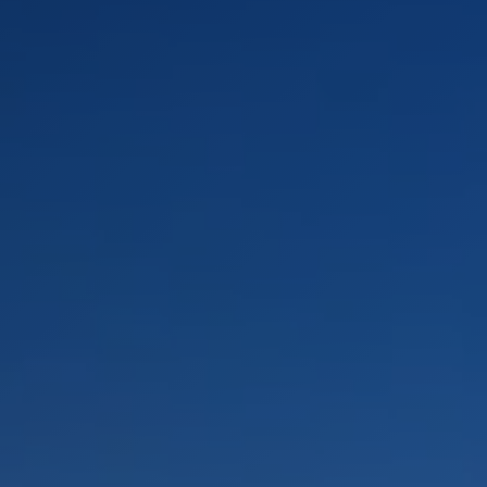
PAYSAGES
ZONES
ACTIVITÉS
Forêts, Patagonie, Montagne et Neige
INCONTOURNABLES
Patagonie et Antarctique
Observation du ciel
Patagonie, Vallées et Villages, Montagne et Neige
Par paysage
Antarctique
Plage
Tourisme urbain
Montagne et Neige
Vallées et Villages
Villes
Désert et Altiplano
Forêts
Routes du vin et gastronomie
PAYSAGES
ZONES
ACTIVITÉS
INCONTOURNABLES
PAYSAGES
ZONES
ACTIVITÉS
INCONTOURNABLES