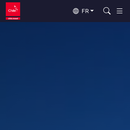
FR
Top 10 des activités populaires
Aventure et sport
Top 10 des destinations
Nature et parcs nationaux
populaires
Par zones
Désert d'Atacama et Altiplano
Désert et Altiplano, Vallées et Villages, Montagne et Neige
Santiago, Valparaíso et Vallées Viticoles
Top 10 des attractions
Villes, Montagne et Neige, Plage
Culture et patrimoine
populaires
Rapa Nui et Archipel Juan Fernández
Plage, Îles
Forêts, Lacs et Volcans