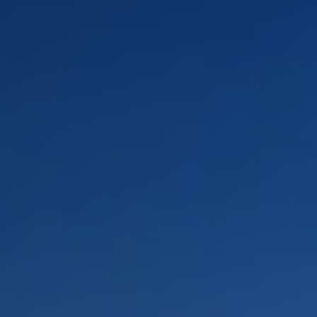
PAYSAGES
ZONES
ACTIVITÉS
Forêts, Patagonie, Montagne et Neige
INCONTOURNABLES
Patagonie et Antarctique
Observation du ciel
Patagonie, Vallées et Villages, Montagne et Neige
Par paysage
Plage
Montagne et Neige
Tourisme urbain
Vallées et Villages
Villes
Désert et Altiplano
Forêts
Îles
Routes du vin et gastronomie
PAYSAGES
ZONES
ACTIVITÉS
INCONTOURNABLES
PAYSAGES
ZONES
ACTIVITÉS
INCONTOURNABLES