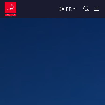
FR
Top 10 des activités populaires
Aventure et sport
Top 10 des destinations
Nature et parcs nationaux
populaires
Par zones
Désert d'Atacama et Altiplano
Désert et Altiplano, Vallées et Villages, Montagne et Neige
Santiago, Valparaíso et Vallées Viticoles
Top 10 des attractions
Villes, Montagne et Neige, Plage
Culture et patrimoine
populaires
Rapa Nui et Archipel Juan Fernández
Plage, Îles
Forêts, Lacs et Volcans