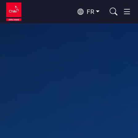
FR
Top 10 des activités populaires
Observation du ciel
Top 10 des destinations
Tourisme urbain
populaires
Par zones
Forêts, Lacs et Volcans
Forêts, Patagonie, Montagne et Neige
Patagonie et Antarctique
Top 10 des attractions
Patagonie, Vallées et Villages, Montagne et Neige
Routes du vin et gastronomie
populaires
Désert d'Atacama et Altiplano
Désert et Altiplano, Vallées et Villages, Montagne et Neige
Santiago, Valparaíso et Vallées Viticoles