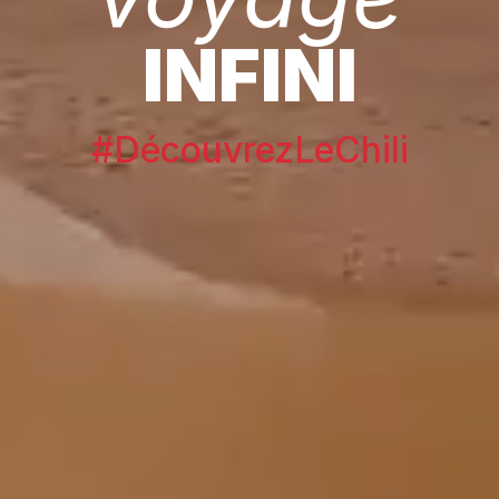
INFINI
#DécouvrezLeChili