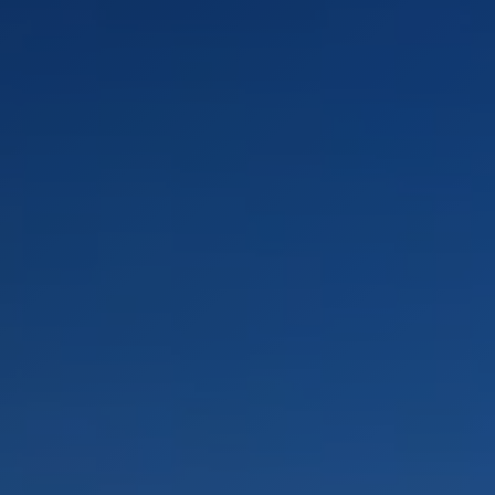
PAYSAGES
ZONES
ACTIVITÉS
Forêts, Patagonie, Montagne et Neige
INCONTOURNABLES
Patagonie et Antarctique
Observation du ciel
Patagonie, Vallées et Villages, Montagne et Neige
Par paysage
Plage
Montagne et Neige
Tourisme urbain
Vallées et Villages
Villes
Désert et Altiplano
Forêts
Îles
Routes du vin et gastronomie
PAYSAGES
ZONES
ACTIVITÉS
INCONTOURNABLES
PAYSAGES
ZONES
ACTIVITÉS
INCONTOURNABLES