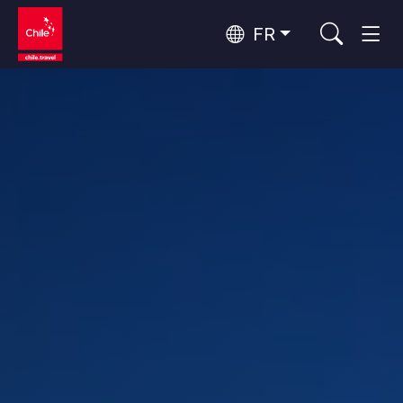
FR
Top 10 des activités populaires
Aventure et sport
Top 10 des destinations
Nature et parcs nationaux
populaires
Par zones
Désert d'Atacama et Altiplano
Désert et Altiplano, Vallées et Villages, Montagne et Neige
Santiago, Valparaíso et Vallées Viticoles
Top 10 des attractions
Villes, Montagne et Neige, Plage
Culture et patrimoine
populaires
Rapa Nui et Archipel Juan Fernández
Plage, Îles
Forêts, Lacs et Volcans