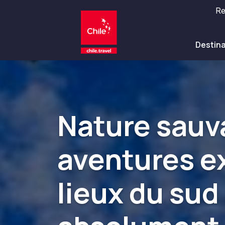
Re
Destin
Par zones
Top 10 de
Désert d'Atac
activités
Désert et Altiplano, Val
Nature sauv
Aventure et 
populaire
Santiago, Valp
Villes, Montagne et Neig
Rapa Nui et A
aventures ex
Plage, Îles
PAYSAGES
Forêts, Lacs 
Forêts, Patagonie, Monta
lieux du sud
Observation d
Patagonie et 
Patagonie, Vallées et Vi
PAYSAGES
PAYSAGES