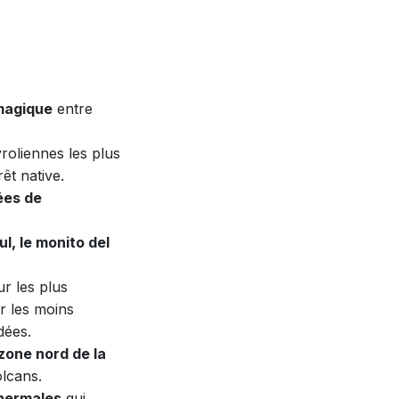
magique
entre
yroliennes les plus
êt native.
ées de
l, le monito del
ur les plus
r les moins
dées.
zone nord de la
lcans.
thermales
qui