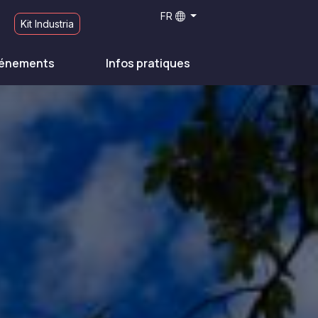
FR
Kit Industria
énements
Infos pratiques
r paysage
Top 10 des
Plage
attractions
Montagne et Neige
e et patrimoine
populaires
Vallées et Villages
Villes
INCONTOURNABLES
Désert et Altiplano
tes du vin et
Forêts
astronomie
Îles
INCONTOURNABLES
INCONTOURNABLES