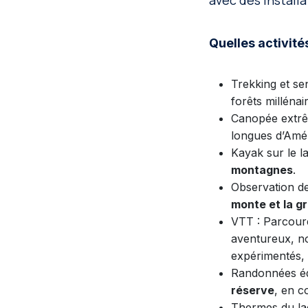
avec des install
Quelles activités
Trekking et se
forêts millénai
Canopée extrê
longues d’Amér
Kayak sur le l
montagnes
.
Observation d
monte et la g
VTT : Parcou
aventureux, no
expérimentés, 
Randonnées éq
réserve
, en c
Thermes du lac