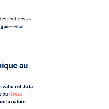
 destinations
—
vous
 Lagos—
nique au
rvation et de la
ie du
réseau
de la nature