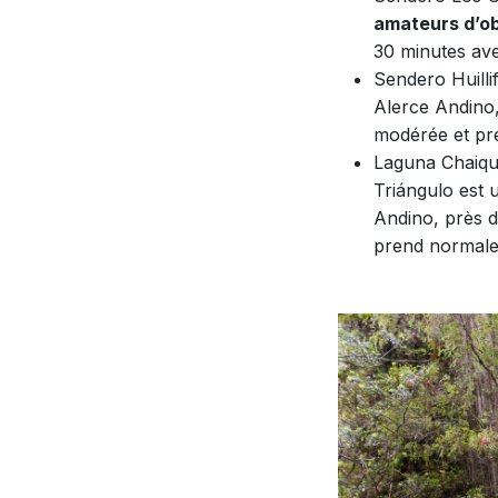
amateurs d’ob
30 minutes ave
Sendero Huillif
Alerce Andino,
modérée et pr
Laguna Chaique
Triángulo est
Andino, près d
prend normal