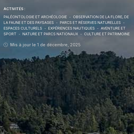
ACTIVITÉS :
PALÉONTOLOGIE ET ARCHÉOLOGIE
-
OBSERVATION DE LA FLORE, DE
LA FAUNE ET DES PAYSAGES
-
PARCS ET RÉSERVES NATURELLES
-
ESPACES CULTURELS
-
EXPÉRIENCES NAUTIQUES
-
AVENTURE ET
SPORT
-
NATURE ET PARCS NATIONAUX
-
CULTURE ET PATRIMOINE
Mis à jour le 1 de décembre, 2025