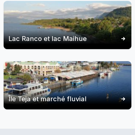
Lac Ranco et lac Maihue
Île Teja et marché fluvial