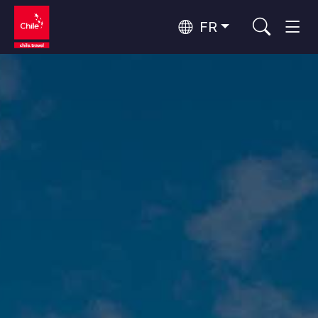
FR
Top 10 des activités populaires
Aventure et sport
Top 10 des destinations
Nature et parcs nationaux
populaires
Par zones
Désert d'Atacama et Altiplano
Désert et Altiplano, Vallées et Villages, Montagne et Neige
Santiago, Valparaíso et Vallées Viticoles
Top 10 des attractions
Villes, Montagne et Neige, Plage
Culture et patrimoine
populaires
Rapa Nui et Archipel Juan Fernández
Plage, Îles
Forêts, Lacs et Volcans