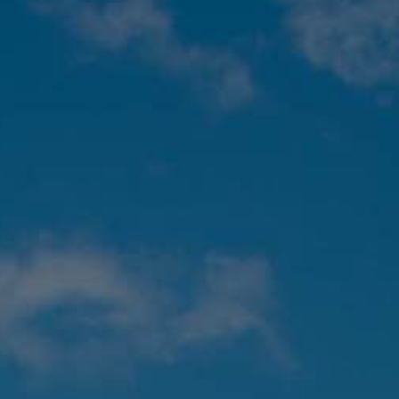
PAYSAGES
ZONES
ACTIVITÉS
Forêts, Patagonie, Montagne et Neige
INCONTOURNABLES
Patagonie et Antarctique
Observation du ciel
Patagonie, Vallées et Villages, Montagne et Neige
Par paysage
Plage
Montagne et Neige
Tourisme urbain
Vallées et Villages
Villes
Désert et Altiplano
Forêts
Îles
Routes du vin et gastronomie
PAYSAGES
ZONES
ACTIVITÉS
INCONTOURNABLES
PAYSAGES
ZONES
ACTIVITÉS
INCONTOURNABLES