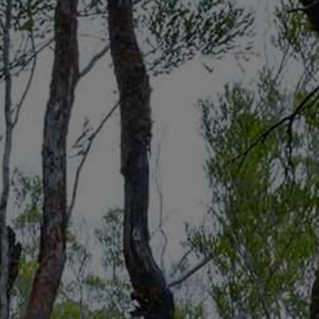
PAYSAGES
ZONES
ACTIVITÉS
Forêts, Patagonie, Montagne et Neige
INCONTOURNABLES
Patagonie et Antarctique
Observation du ciel
Patagonie, Vallées et Villages, Montagne et Neige
Par paysage
Plage
Montagne et Neige
Tourisme urbain
Vallées et Villages
Villes
Désert et Altiplano
Forêts
Îles
Routes du vin et gastronomie
PAYSAGES
ZONES
ACTIVITÉS
INCONTOURNABLES
PAYSAGES
ZONES
ACTIVITÉS
INCONTOURNABLES