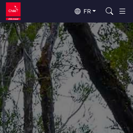
FR
Top 10 des activités populaires
Aventure et sport
Top 10 des destinations
Nature et parcs nationaux
populaires
Par zones
Désert d'Atacama et Altiplano
Désert et Altiplano, Vallées et Villages, Montagne et Neige
Santiago, Valparaíso et Vallées Viticoles
Top 10 des attractions
Villes, Montagne et Neige, Plage
Culture et patrimoine
populaires
Rapa Nui et Archipel Juan Fernández
Plage, Îles
Forêts, Lacs et Volcans