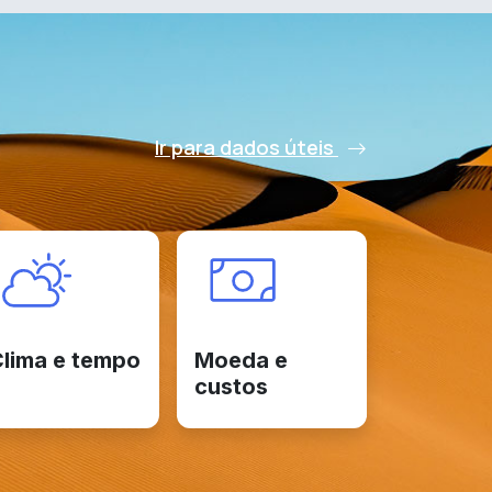
Ir para dados úteis
lima e tempo
Moeda e
custos