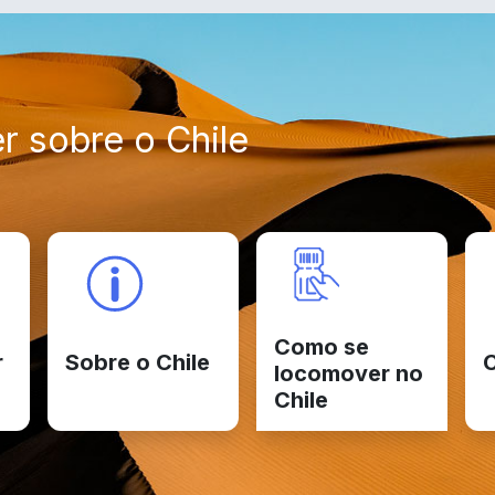
r sobre o Chile
Como se
r
Sobre o Chile
C
locomover no
Chile