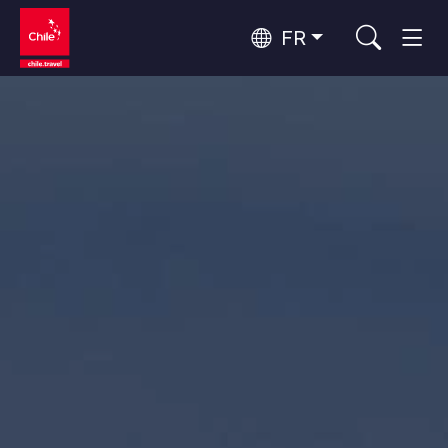
FR
Top 10 des activités populaires
Aventure et sport
Top 10 des destinations
Nature et parcs nationaux
populaires
Par zones
Désert d'Atacama et Altiplano
Désert et Altiplano, Vallées et Villages, Montagne et Neige
Santiago, Valparaíso et Vallées Viticoles
Top 10 des attractions
Villes, Montagne et Neige, Plage
Culture et patrimoine
populaires
Rapa Nui et Archipel Juan Fernández
Plage, Îles
Forêts, Lacs et Volcans