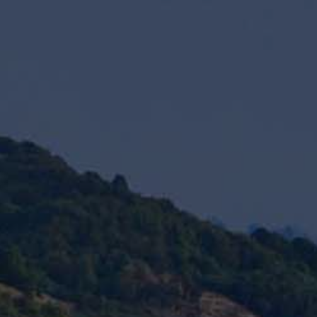
PAYSAGES
ZONES
ACTIVITÉS
Forêts, Patagonie, Montagne et Neige
INCONTOURNABLES
Patagonie et Antarctique
Observation du ciel
Patagonie, Vallées et Villages, Montagne et Neige
Par paysage
Plage
Montagne et Neige
Tourisme urbain
Vallées et Villages
Villes
Désert et Altiplano
Forêts
Îles
Routes du vin et gastronomie
PAYSAGES
ZONES
ACTIVITÉS
INCONTOURNABLES
PAYSAGES
ZONES
ACTIVITÉS
INCONTOURNABLES