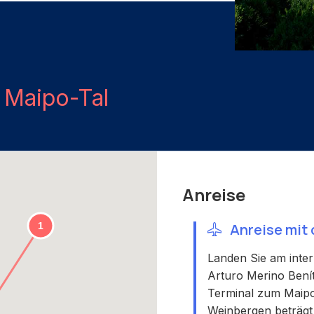
h
Maipo-Tal
Anreise
Anreise mit
Landen Sie am inte
Arturo Merino Bení
Terminal zum Maipo-
Weinbergen beträgt