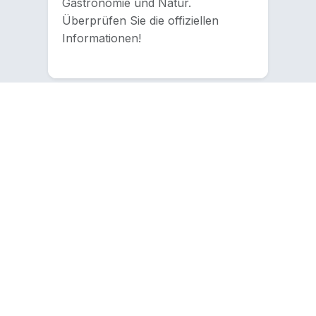
Gastronomie und Natur.
Überprüfen Sie die offiziellen
Informationen!
Reiseziele suchen
Wage es, andere Aktivitäten
auszuprobieren