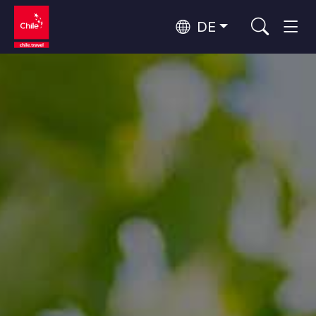
DE
Top 10 der beliebtesten
Himmelsbeobachtung
Aktivitäten
Top 10 der beliebtesten
Kultur und Kulturerbe
Reiseziele
Nach Regionen
Wälder, Seen und Vulkane
Wälder, Patagonien, Berg und Schnee
Atacama-Wüste und Altiplano
Top 10 der beliebtesten
Wüste und Altiplano, Täler und Dörfer, Berg und Schnee
Abenteuer und Sport
Attraktionen
Patagonien und Antarktis
Patagonien, Täler und Dörfer, Antarktis
Rapa Nui und Juan-Fernández-Archipel