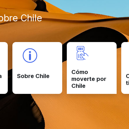
bre Chile
Cómo
a
Sobre Chile
C
moverte por
t
Chile