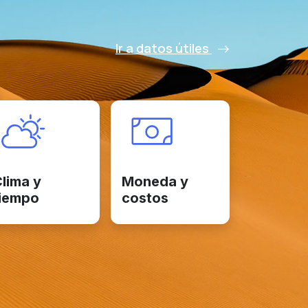
Ir a datos útiles
lima y
Moneda y
iempo
costos