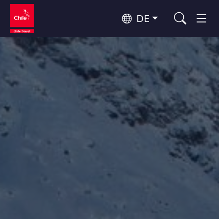
DE
Top 10 der beliebtesten
Himmelsbeobachtung
Aktivitäten
Top 10 der beliebtesten
Kultur und Kulturerbe
Reiseziele
Nach Regionen
Wälder, Seen und Vulkane
Wälder, Patagonien, Berg und Schnee
Atacama-Wüste und Altiplano
Top 10 der beliebtesten
Wüste und Altiplano, Täler und Dörfer, Berg und Schnee
Abenteuer und Sport
Attraktionen
Patagonien und Antarktis
Patagonien, Täler und Dörfer, Antarktis
Rapa Nui und Juan-Fernández-Archipel