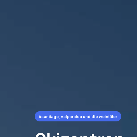
#santiago, valparaíso und die weintäler