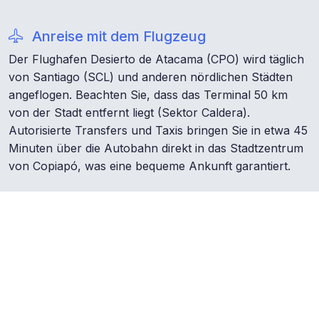
Anreise mit dem Flugzeug
Der Flughafen Desierto de Atacama (CPO) wird täglich
von Santiago (SCL) und anderen nördlichen Städten
angeflogen. Beachten Sie, dass das Terminal 50 km
von der Stadt entfernt liegt (Sektor Caldera).
Autorisierte Transfers und Taxis bringen Sie in etwa 45
Minuten über die Autobahn direkt in das Stadtzentrum
von Copiapó, was eine bequeme Ankunft garantiert.
Anreise auf dem Landweg
Copiapó liegt bei Kilometer 807 der Ruta 5 Nord. Die
Stadt ist mit Fernbussen aus ganz Chile erreichbar; die
Fahrt von Santiago dauert etwa 12 Stunden. Moderne
Busbahnhöfe in der Nähe des Zentrums ermöglichen
einen schnellen Zugang zum historischen Viertel und
den wichtigsten Sehenswürdigkeiten für Reisende, die