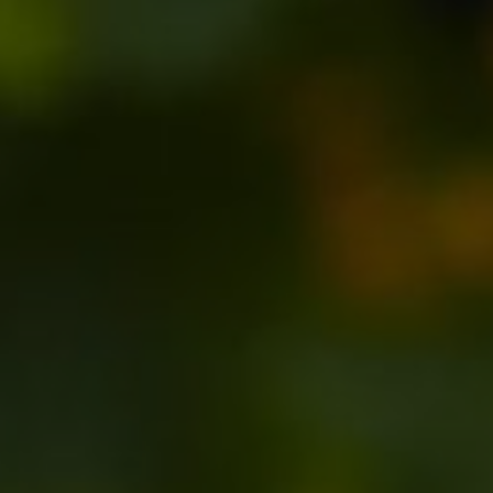
LANDSCHAFTEN
REGIONEN
AKTIVITÄTEN
Städte, Berg und Schnee, Strand
HIGHLIGHTS
Wälder, Seen und Vulkane
Weinrouten und Gastronomie
Wälder, Patagonien, Berg und Schnee
Nach Landschaft
Antarktis
Wälder
Himmelsbeobachtung
Städte
Wüste und Altiplano
Inseln
Seen und Flüsse
Berg und Schnee
Kultur und Kulturerbe
LANDSCHAFTEN
REGIONEN
AKTIVITÄTEN
HIGHLIGHTS
LANDSCHAFTEN
REGIONEN
AKTIVITÄTEN
HIGHLIGHTS