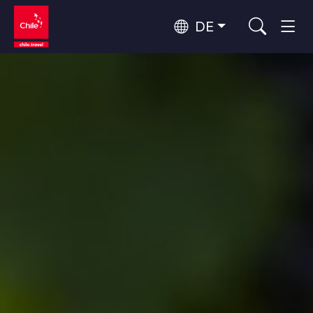
DE
Top 10 der beliebtesten
Abenteuer und Sport
Aktivitäten
Top 10 der beliebtesten
Natur und Nationalparks
Reiseziele
Nach Regionen
Atacama-Wüste und Altiplano
Wüste und Altiplano, Täler und Dörfer, Berg und Schnee
Patagonien und Antarktis
Top 10 der beliebtesten
Patagonien, Täler und Dörfer, Antarktis
Städtetourismus
Attraktionen
Rapa Nui und Juan-Fernández-Archipel
Inseln, Strand
Santiago, Valparaíso und die Weintäler