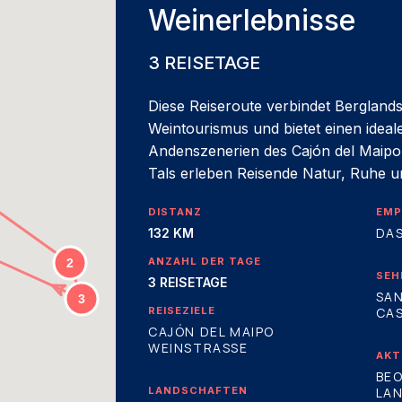
Weinerlebnisse
3 REISETAGE
Diese Reiseroute verbindet Bergland
Weintourismus und bietet einen idea
Andenszenerien des Cajón del Maipo
Tals erleben Reisende Natur, Ruhe un
DISTANZ
EMP
DAS
132 KM
ANZAHL DER TAGE
SEH
3 REISETAGE
SAN
REISEZIELE
CA
CAJÓN DEL MAIPO
WEINSTRASSE
AKT
BE
LANDSCHAFTEN
LA