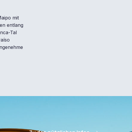
Maipo mit
gen entlang
anca-Tal
raíso
 angenehme