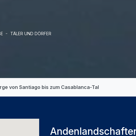
-
SE
TÄLER UND DÖRFER
erge von Santiago bis zum Casablanca-Tal
Andenlandschaften