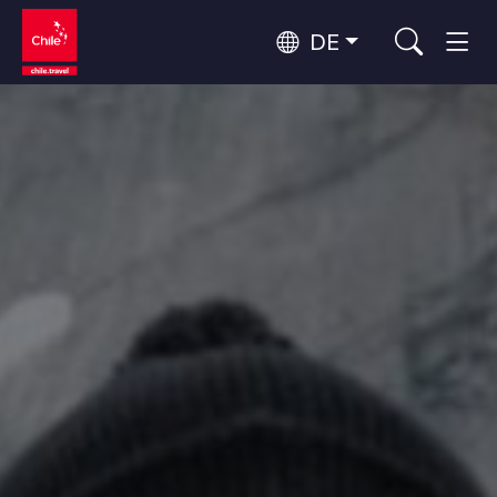
DE
Top 10 der beliebtesten
Himmelsbeobachtung
Aktivitäten
Top 10 der beliebtesten
Kultur und Kulturerbe
Reiseziele
Nach Regionen
Wälder, Seen und Vulkane
Wälder, Patagonien, Berg und Schnee
Atacama-Wüste und Altiplano
Top 10 der beliebtesten
Wüste und Altiplano, Täler und Dörfer, Berg und Schnee
Abenteuer und Sport
Attraktionen
Patagonien und Antarktis
Patagonien, Täler und Dörfer, Antarktis
Rapa Nui und Juan-Fernández-Archipel