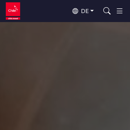
DE
Top 10 der beliebtesten
Abenteuer und Sport
Aktivitäten
Top 10 der beliebtesten
Natur und Nationalparks
Reiseziele
Nach Regionen
Atacama-Wüste und Altiplano
Wüste und Altiplano, Täler und Dörfer, Berg und Schnee
Patagonien und Antarktis
Top 10 der beliebtesten
Patagonien, Täler und Dörfer, Antarktis
Städtetourismus
Attraktionen
Rapa Nui und Juan-Fernández-Archipel
Inseln, Strand
Santiago, Valparaíso und die Weintäler