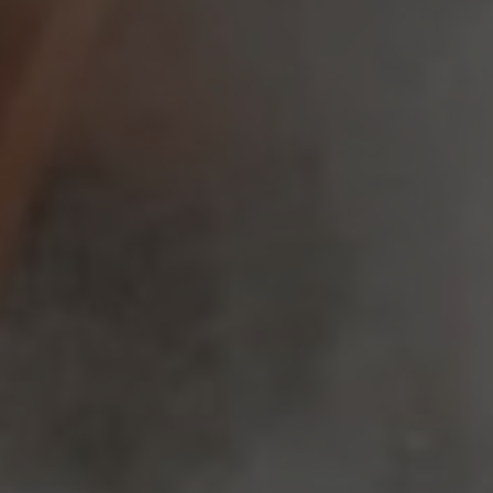
LANDSCHAFTEN
REGIONEN
AKTIVITÄTEN
Städte, Berg und Schnee, Strand
HIGHLIGHTS
Wälder, Seen und Vulkane
Weinrouten und Gastronomie
Wälder, Patagonien, Berg und Schnee
Nach Landschaft
Antarktis
Wälder
Himmelsbeobachtung
Städte
Wüste und Altiplano
Inseln
Seen und Flüsse
Berg und Schnee
Kultur und Kulturerbe
LANDSCHAFTEN
REGIONEN
AKTIVITÄTEN
HIGHLIGHTS
LANDSCHAFTEN
REGIONEN
AKTIVITÄTEN
HIGHLIGHTS