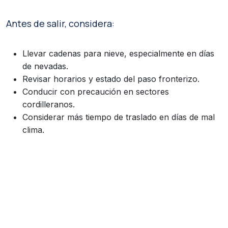
Antes de salir, considera:
Llevar cadenas para nieve, especialmente en días
de nevadas.
Revisar horarios y estado del paso fronterizo.
Conducir con precaución en sectores
cordilleranos.
Considerar más tiempo de traslado en días de mal
clima.
El complejo fronterizo se encuentra a 1.305 msnm
y
conecta la provincia de Neuquén —a minutos
de Villa La Angostura y muy cerca de Bariloche
, transformándose
— con la Región de Los Lagos
en una de las rutas más escénicas para descubrir