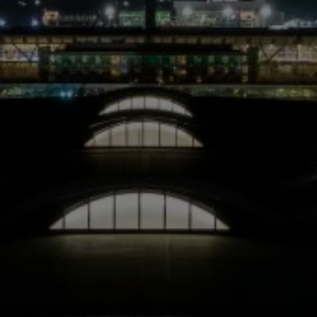
LANDSCHAFTEN
REGIONEN
AKTIVITÄTEN
Städte, Berg und Schnee, Strand
HIGHLIGHTS
Wälder, Seen und Vulkane
Weinrouten und Gastronomie
Wälder, Patagonien, Berg und Schnee
Nach Landschaft
Täler und Dörfer
Antarktis
Himmelsbeobachtung
Wälder
Städte
Wüste und Altiplano
Inseln
Seen und Flüsse
Kultur und Kulturerbe
LANDSCHAFTEN
REGIONEN
AKTIVITÄTEN
HIGHLIGHTS
LANDSCHAFTEN
REGIONEN
AKTIVITÄTEN
HIGHLIGHTS