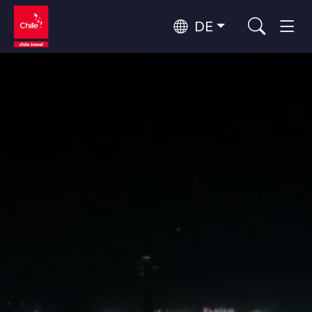
DE
Top 10 der beliebtesten
Abenteuer und Sport
Aktivitäten
Top 10 der beliebtesten
Natur und Nationalparks
Reiseziele
Nach Regionen
Atacama-Wüste und Altiplano
Wüste und Altiplano, Täler und Dörfer, Berg und Schnee
Patagonien und Antarktis
Top 10 der beliebtesten
Patagonien, Täler und Dörfer, Antarktis
Städtetourismus
Attraktionen
Rapa Nui und Juan-Fernández-Archipel
Inseln, Strand
Santiago, Valparaíso und die Weintäler