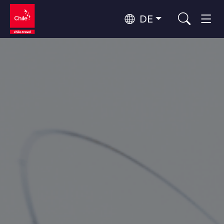
DE
Top 10 der beliebtesten
Abenteuer und Sport
Aktivitäten
Top 10 der beliebtesten
Natur und Nationalparks
Reiseziele
Nach Regionen
Atacama-Wüste und Altiplano
Wüste und Altiplano, Täler und Dörfer, Berg und Schnee
Patagonien und Antarktis
Top 10 der beliebtesten
Patagonien, Täler und Dörfer, Antarktis
Städtetourismus
Attraktionen
Rapa Nui und Juan-Fernández-Archipel
Inseln, Strand
Santiago, Valparaíso und die Weintäler