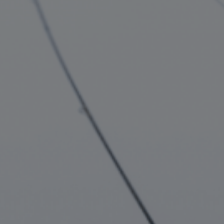
LANDSCHAFTEN
REGIONEN
AKTIVITÄTEN
Städte, Berg und Schnee, Strand
HIGHLIGHTS
Wälder, Seen und Vulkane
Weinrouten und Gastronomie
Wälder, Patagonien, Berg und Schnee
Nach Landschaft
Täler und Dörfer
Antarktis
Himmelsbeobachtung
Wälder
Städte
Wüste und Altiplano
Inseln
Seen und Flüsse
Kultur und Kulturerbe
LANDSCHAFTEN
REGIONEN
AKTIVITÄTEN
HIGHLIGHTS
LANDSCHAFTEN
REGIONEN
AKTIVITÄTEN
HIGHLIGHTS