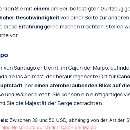
erden Sie mit
am Seil befestigten Gurtzeug ge
einem
von einer Seite zur anderen
hoher Geschwindigkeit
 diese Erfahrung gerne machen möchten, stellen wir
rte vor.
ipo
 von Santiago entfernt, im Cajón del Maipo, befindet
a de las Ánimas“, der herausragendste Ort für
Cano
, der
auptstadt
einen atemberaubenden Blick auf di
sse und Wälder bietet. Sie können ein einzigartiges vi
d Sie die Majestät der Berge betrachten.
eis:
Zwischen 30 und 50 USD, abhängig von der Art der S
e eine Reiseroute durch den Cajón del Maipo.