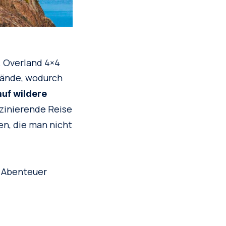
. Overland 4×4
lände, wodurch
auf wildere
szinierende Reise
n, die man nicht
s Abenteuer