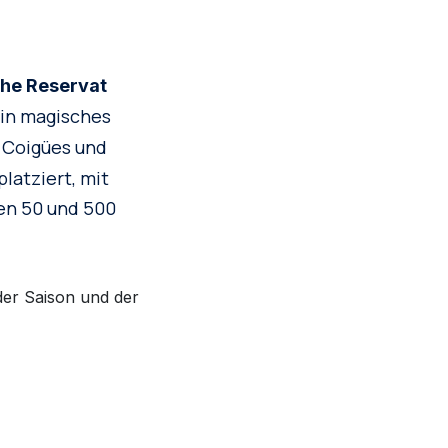
che Reservat
ein magisches
 Coigües und
latziert, mit
hen 50 und 500
er Saison und der