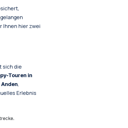
sichert,
 gelangen
 Ihnen hier zwei
 sich die
py-Touren in
,
e Anden
suelles Erlebnis
trecke.