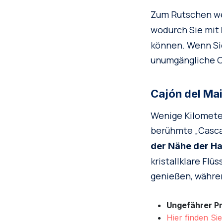
Zum Rutschen w
wodurch Sie mit
können. Wenn Sie
unumgängliche O
Cajón del Ma
Wenige Kilometer
berühmte „Cascad
der Nähe der H
kristallklare Flü
genießen, währen
Ungefährer Pr
Hier finden Si