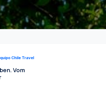
quipo Chile Travel
eben. Vom
r