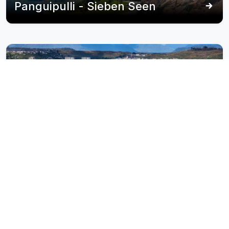
Panguipulli - Sieben Seen
Puerto Montt
Reiserouten, die …
araucanía
beinhalten
andina