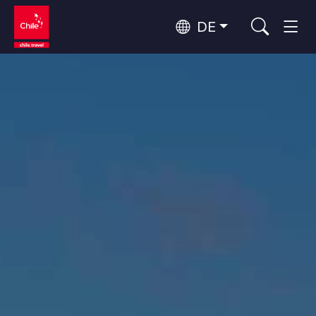
DE
Top 10 der beliebtesten
Himmelsbeobachtung
Aktivitäten
Top 10 der beliebtesten
Kultur und Kulturerbe
Reiseziele
Nach Regionen
Wälder, Seen und Vulkane
Wälder, Patagonien, Berg und Schnee
Atacama-Wüste und Altiplano
Top 10 der beliebtesten
Wüste und Altiplano, Täler und Dörfer, Berg und Schnee
Abenteuer und Sport
Attraktionen
Patagonien und Antarktis
Patagonien, Täler und Dörfer, Antarktis
Rapa Nui und Juan-Fernández-Archipel