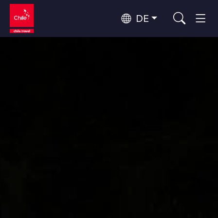
DE
Top 10 der beliebtesten
Abenteuer und Sport
Aktivitäten
Top 10 der beliebtesten
Natur und Nationalparks
Reiseziele
Nach Regionen
Atacama-Wüste und Altiplano
Wüste und Altiplano, Täler und Dörfer, Berg und Schnee
Patagonien und Antarktis
Top 10 der beliebtesten
Patagonien, Täler und Dörfer, Antarktis
Städtetourismus
Attraktionen
Rapa Nui und Juan-Fernández-Archipel
Inseln, Strand
Santiago, Valparaíso und die Weintäler