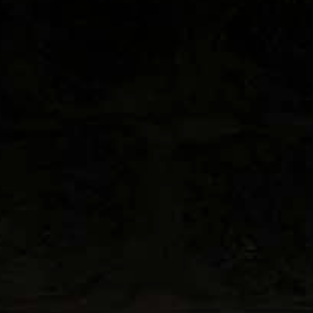
LANDSCHAFTEN
REGIONEN
AKTIVITÄTEN
Städte, Berg und Schnee, Strand
HIGHLIGHTS
Wälder, Seen und Vulkane
Weinrouten und Gastronomie
Wälder, Patagonien, Berg und Schnee
Nach Landschaft
Antarktis
Wälder
Himmelsbeobachtung
Städte
Wüste und Altiplano
Inseln
Seen und Flüsse
Berg und Schnee
Kultur und Kulturerbe
LANDSCHAFTEN
REGIONEN
AKTIVITÄTEN
HIGHLIGHTS
LANDSCHAFTEN
REGIONEN
AKTIVITÄTEN
HIGHLIGHTS