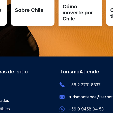
Cómo
a
Sobre Chile
C
moverte por
t
Chile
as del sitio
TurismoAtiende
+56 2 2731 8337
turismoatiende@sernatu
dades
ibles
+56 9 9458 04 53