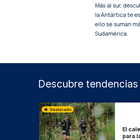
Más al sur, descu
la Antártica te 
ello se suman má
Sudamérica.
Descubre tendencias 
Destacado
El cal
para l