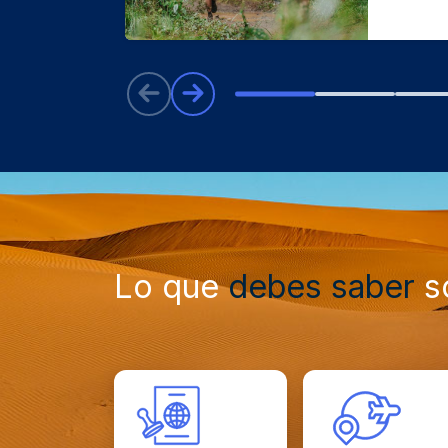
Lo que
debes saber
so