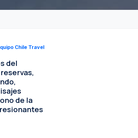
quipo Chile Travel
s del
 reservas,
undo,
isajes
cono de la
presionantes