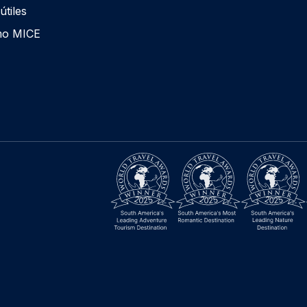
útiles
mo MICE