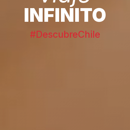
INFINITO
#DescubreChile