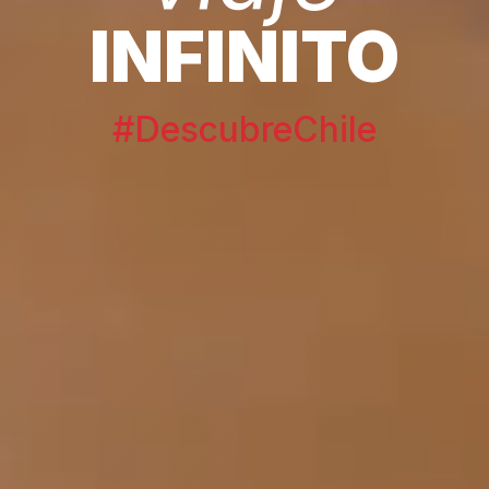
INFINITO
#DescubreChile