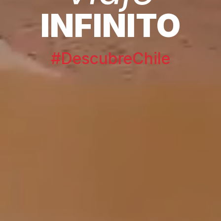
INFINITO
#DescubreChile