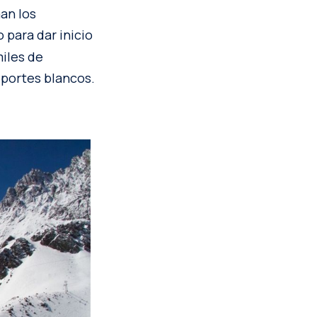
man los
o para dar inicio
miles de
eportes blancos.