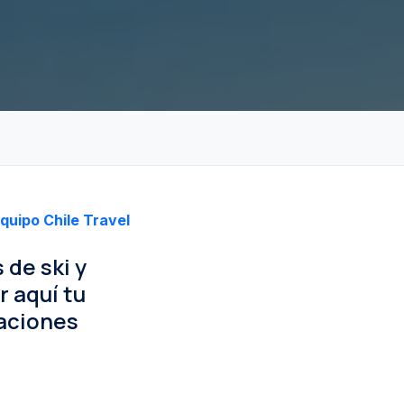
quipo Chile Travel
de ski y
r aquí tu
daciones