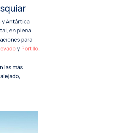
esquiar
s y Antártica
tal, en plena
taciones para
y
.
Nevado
Portillo
n las más
alejado,