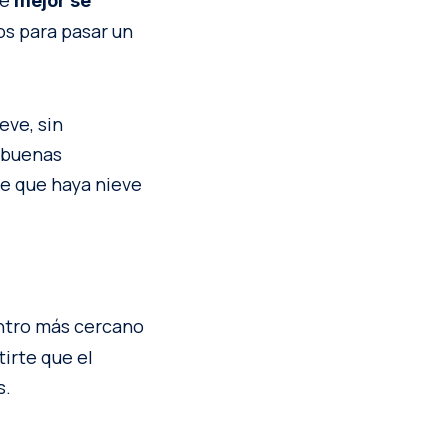
ue
mejor se
s para pasar un
eve, sin
n buenas
de que haya nieve
centro más cercano
irte que el
s.