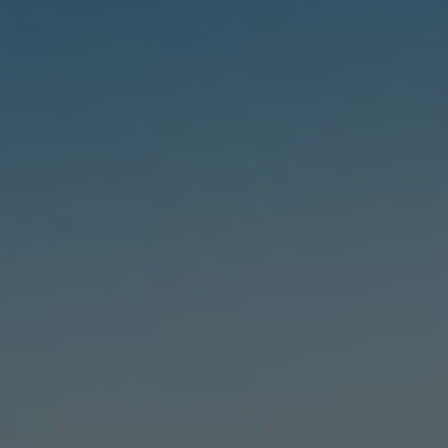
LANDSCHAFTEN
REGIONEN
AKTIVITÄTEN
Städte, Berg und Schnee, Strand
HIGHLIGHTS
Wälder, Seen und Vulkane
Weinrouten und Gastronomie
Wälder, Patagonien, Berg und Schnee
Nach Landschaft
Antarktis
Wälder
Himmelsbeobachtung
Städte
Wüste und Altiplano
Inseln
Seen und Flüsse
Berg und Schnee
Kultur und Kulturerbe
LANDSCHAFTEN
REGIONEN
AKTIVITÄTEN
HIGHLIGHTS
LANDSCHAFTEN
REGIONEN
AKTIVITÄTEN
HIGHLIGHTS