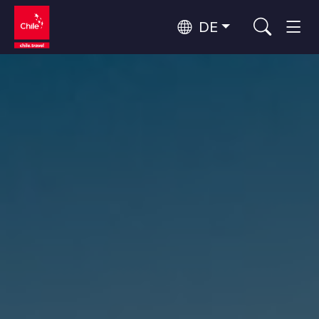
DE
Top 10 der beliebtesten
Abenteuer und Sport
Aktivitäten
Top 10 der beliebtesten
Natur und Nationalparks
Reiseziele
Nach Regionen
Atacama-Wüste und Altiplano
Wüste und Altiplano, Täler und Dörfer, Berg und Schnee
Patagonien und Antarktis
Top 10 der beliebtesten
Patagonien, Täler und Dörfer, Antarktis
Städtetourismus
Attraktionen
Rapa Nui und Juan-Fernández-Archipel
Inseln, Strand
Santiago, Valparaíso und die Weintäler