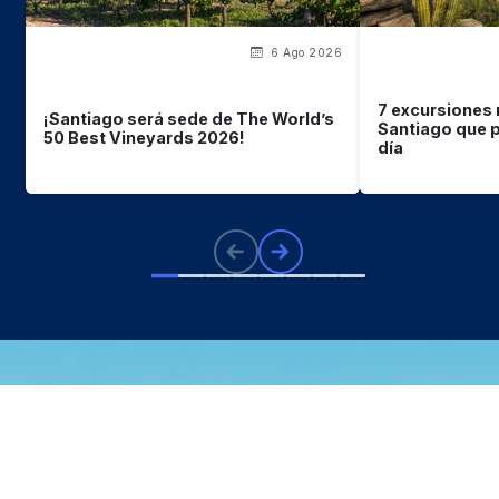
6 Ago 2026
7 excursiones 
¡Santiago será sede de The World’s
Santiago que p
50 Best Vineyards 2026!
día
Lo que
debes saber
sobre
Chile