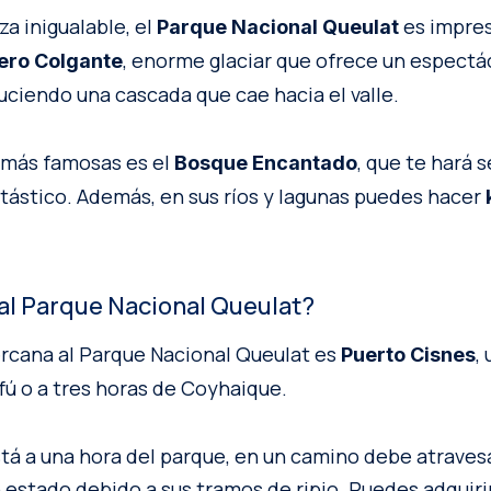
za inigualable, el
es impres
Parque Nacional Queulat
, enorme glaciar que ofrece un espectá
ero Colgante
ciendo una cascada que cae hacia el valle.
 más famosas es el
, que te hará s
Bosque Encantado
tástico. Además, en sus ríos y lagunas puedes hacer
al Parque Nacional Queulat?
rcana al Parque Nacional Queulat es
,
Puerto Cisnes
fú o a tres horas de Coyhaique.
tá a una hora del parque, en un camino debe atraves
 estado debido a sus tramos de ripio. Puedes adquiri