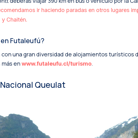
tt deberás viajar 390 km en bus o vehículo por la Ca
ecomendamos ir haciendo paradas en otros lugares im
y Chaitén.
 en Futaleufú?
 con una gran diversidad de alojamientos turísticos 
a más en
.
www.futaleufu.cl/turismo
Nacional Queulat