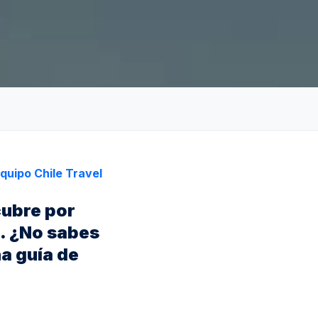
quipo Chile Travel
cubre por
. ¿No sabes
a guía de