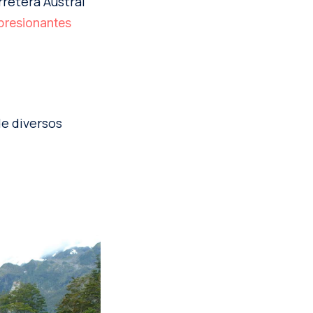
rretera Austral
presionantes
de diversos