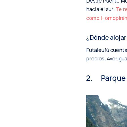
Desde Puerto Mon
hacia el sur.
Te r
como Hornopirén 
¿Dónde alojar
Futaleufú cuenta
precios. Averigu
2. Parque 