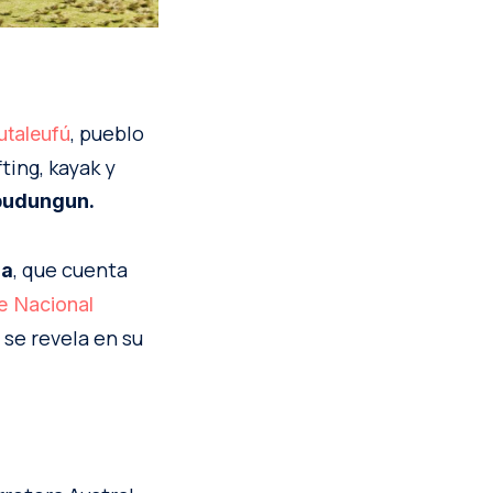
, pueblo
utaleufú
ting, kayak y
pudungun.
, que cuenta
la
e Nacional
 se revela en su