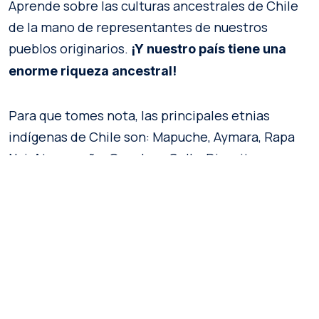
Aprende sobre las culturas ancestrales de Chile
de la mano de representantes de nuestros
pueblos originarios.
¡Y nuestro país tiene una
enorme riqueza ancestral!
Para que tomes nota, las principales etnias
indígenas de Chile son: Mapuche, Aymara, Rapa
Nui, Atacameño, Quechua, Colla, Diaguita,
Chango, Kaweskar, Yagán y Selk’nam.
Desde visitar museos y sitios históricos de estos
pueblos, hasta tener profundas conversaciones y
disfrutar de su exquisita gastronomía,
ven a
descubrir el turismo indígena en Chile.