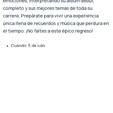
emociones, interpretando su álbum debut
completo y sus mejores temas de toda su
carrera. Prepárate para vivir una experiencia
única llena de recuerdos y música que perdura en
el tiempo. ¡No faltes a este épico regreso!
Cuándo: 5 de julio
Dónde: Movistar Arena
Precio: Desde $42.263 en
Punto Ticket
7. Katy Perry