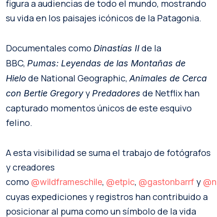
figura a audiencias de todo el mundo, mostrando
su vida en los paisajes icónicos de la Patagonia.
Documentales como
de la
Dinastías II
BBC,
Pumas: Leyendas de las Montañas de
de National Geographic,
Hielo
Animales de Cerca
y
de Netflix han
con Bertie Gregory
Predadores
capturado momentos únicos de este esquivo
felino.
A esta visibilidad se suma el trabajo de fotógrafos
y creadores
como
,
,
y
@wildframeschile
@etpic
@gastonbarrf
@ni
cuyas expediciones y registros han contribuido a
posicionar al puma como un símbolo de la vida