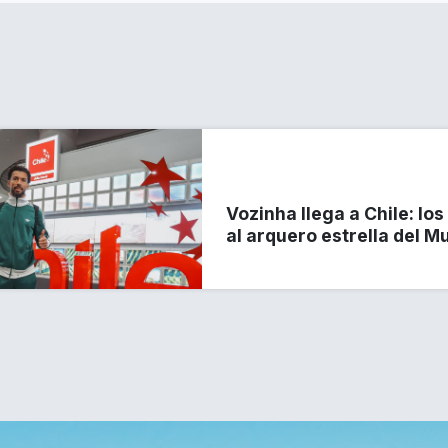
Vozinha llega a Chile: lo
al arquero estrella del M