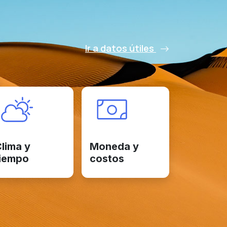
Ir a datos útiles
lima y
Moneda y
iempo
costos