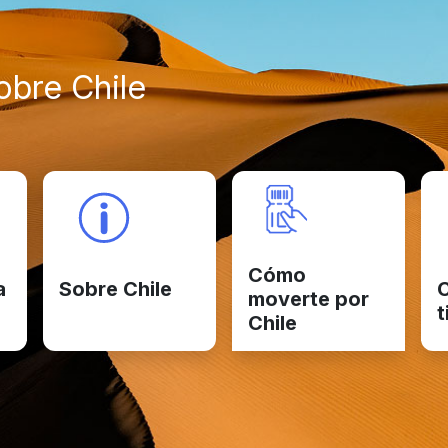
bre Chile
Cómo
a
Sobre Chile
C
moverte por
t
Chile