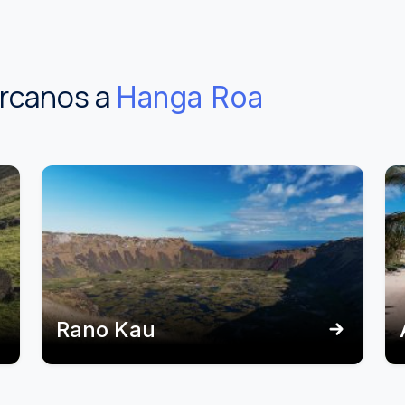
ercanos a
Hanga Roa
Rano Kau