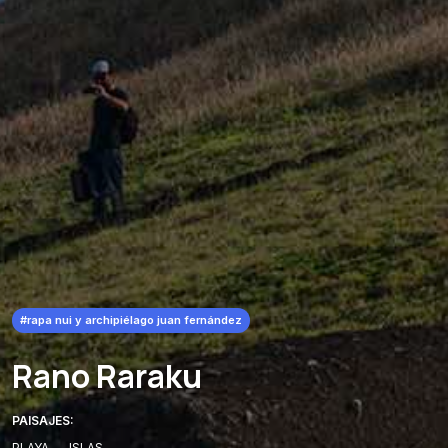
#rapa nui y archipiélago juan fernández
Rano Raraku
PAISAJES:
PLAYA
-
ISLAS