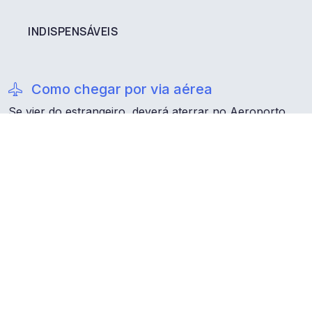
INDISPENSÁVEIS
Como chegar por via aérea
Se vier do estrangeiro, deverá aterrar no Aeroporto
Internacional de Santiago (SCL). Nessa cidade pode
alugar um veículo particular ou apanhar um autocarro
para chegar a Valparaíso, numa viagem que dura cerca
de uma hora e 30 minutos pela Ruta 68.
Como chegar por via terrestre
Desde Santiago, Valparaíso encontra-se a quilómetros
pela Ruta 68 e pode chegar de autocarro ou veículo
particular. Dentro da cidade, pode mover-se facilmente
a pé pela maioria dos atrativos do itinerário. Para Caleta