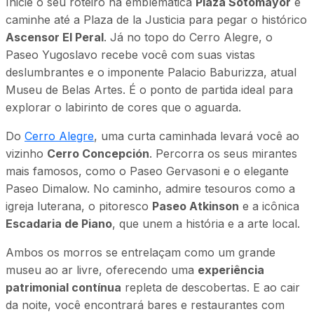
Inicie o seu roteiro na emblemática
Plaza Sotomayor
e
caminhe até a Plaza de la Justicia para pegar o histórico
Ascensor El Peral
. Já no topo do Cerro Alegre, o
Paseo Yugoslavo recebe você com suas vistas
deslumbrantes e o imponente Palacio Baburizza, atual
Museu de Belas Artes. É o ponto de partida ideal para
explorar o labirinto de cores que o aguarda.
Do
Cerro Alegre
, uma curta caminhada levará você ao
vizinho
Cerro Concepción
. Percorra os seus mirantes
mais famosos, como o Paseo Gervasoni e o elegante
Paseo Dimalow. No caminho, admire tesouros como a
igreja luterana, o pitoresco
Paseo Atkinson
e a icônica
Escadaria de Piano
, que unem a história e a arte local.
Ambos os morros se entrelaçam como um grande
museu ao ar livre, oferecendo uma
experiência
patrimonial contínua
repleta de descobertas. E ao cair
da noite, você encontrará bares e restaurantes com